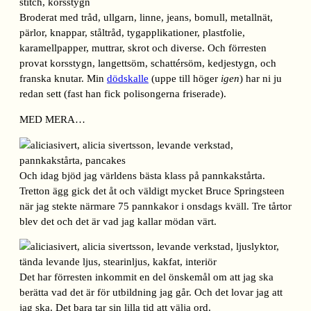
Broderat med tråd, ullgarn, linne, jeans, bomull, metallnät,
pärlor, knappar, ståltråd, tygapplikationer, plastfolie,
karamellpapper, muttrar, skrot och diverse. Och förresten
provat korsstygn, langettsöm, schattérsöm, kedjestygn, och
franska knutar. Min
dödskalle
(uppe till höger
igen
) har ni ju
redan sett (fast han fick polisongerna friserade).
MED MERA…
Och idag bjöd jag världens bästa klass på pannkakstårta.
Tretton ägg gick det åt och väldigt mycket Bruce Springsteen
när jag stekte närmare 75 pannkakor i onsdags kväll. Tre tårtor
blev det och det är vad jag kallar mödan värt.
Det har förresten inkommit en del önskemål om att jag ska
berätta vad det är för utbildning jag går. Och det lovar jag att
jag ska. Det bara tar sin lilla tid att välja ord.