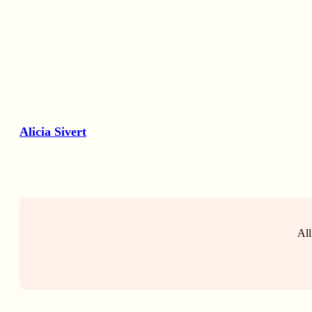
Alicia Sivert
All