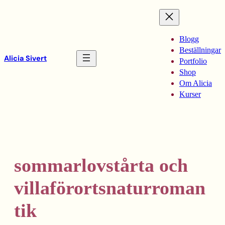
Hoppa
till
innehåll
Blogg
Beställningar
Alicia Sivert
Portfolio
Shop
Om Alicia
Kurser
sommarlovstårta och
villaförortsnaturroman
tik