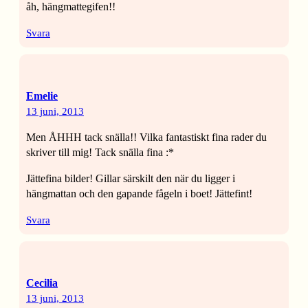
åh, hängmattegifen!!
Svara
Emelie
13 juni, 2013
Men ÅHHH tack snälla!! Vilka fantastiskt fina rader du
skriver till mig! Tack snälla fina :*
Jättefina bilder! Gillar särskilt den när du ligger i
hängmattan och den gapande fågeln i boet! Jättefint!
Svara
Cecilia
13 juni, 2013