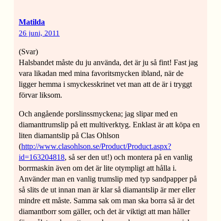
Matilda
26 juni, 2011
(Svar)
Halsbandet måste du ju använda, det är ju så fint! Fast jag
vara likadan med mina favoritsmycken ibland, när de
ligger hemma i smyckesskrinet vet man att de är i tryggt
förvar liksom.
Och angående porslinssmyckena; jag slipar med en
diamanttrumslip på ett multiverktyg. Enklast är att köpa en
liten diamantslip på Clas Ohlson
(
http://www.clasohlson.se/Product/Product.aspx?
id=163204818
, så ser den ut!) och montera på en vanlig
borrmaskin även om det är lite otympligt att hålla i.
Använder man en vanlig trumslip med typ sandpapper på
så slits de ut innan man är klar så diamantslip är mer eller
mindre ett måste. Samma sak om man ska borra så är det
diamantborr som gäller, och det är viktigt att man håller