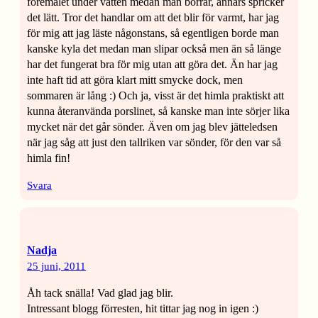
föremålet under vatten medan man borrar, annars spricker
det lätt. Tror det handlar om att det blir för varmt, har jag
för mig att jag läste någonstans, så egentligen borde man
kanske kyla det medan man slipar också men än så länge
har det fungerat bra för mig utan att göra det. Än har jag
inte haft tid att göra klart mitt smycke dock, men
sommaren är lång :) Och ja, visst är det himla praktiskt att
kunna återanvända porslinet, så kanske man inte sörjer lika
mycket när det går sönder. Även om jag blev jätteledsen
när jag såg att just den tallriken var sönder, för den var så
himla fin!
Svara
Nadja
25 juni, 2011
Åh tack snälla! Vad glad jag blir.
Intressant blogg förresten, hit tittar jag nog in igen :)