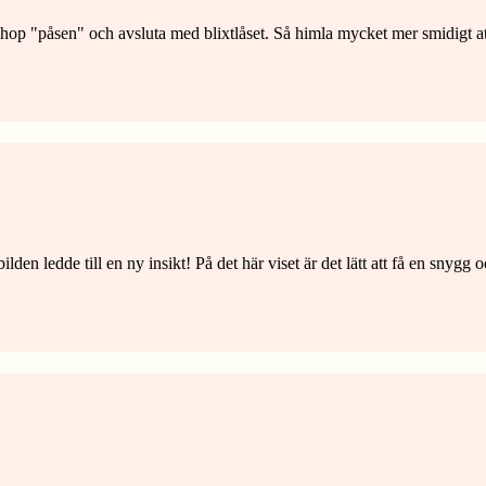
y ihop "påsen" och avsluta med blixtlåset. Så himla mycket mer smidigt a
den ledde till en ny insikt! På det här viset är det lätt att få en snygg oc