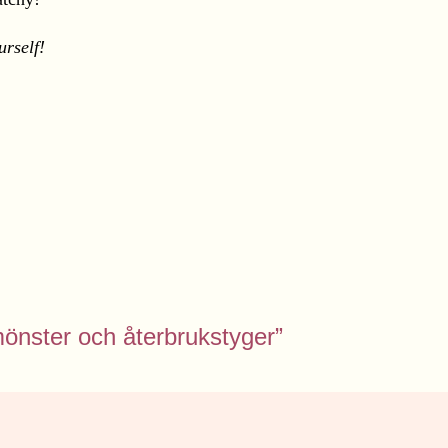
rself!
mönster och återbrukstyger”