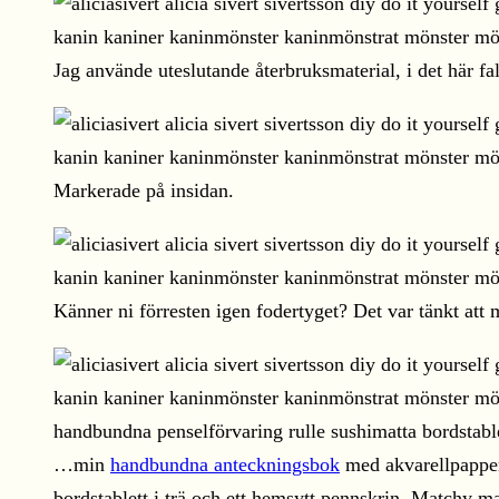
Jag använde uteslutande återbruksmaterial, i det här f
Markerade på insidan.
Känner ni förresten igen fodertyget? Det var tänkt att
…min
handbundna anteckningsbok
med akvarellpapper!
bordstablett i trä och ett hemsytt pennskrin. Matchy m