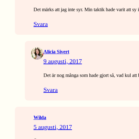
Det märks att jag inte syr. Min taktik hade varit att s
Svara
Alicia Sivert
9 augusti, 2017
Det är nog många som hade gjort så, vad kul att bil
Svara
Wilda
5 augusti, 2017