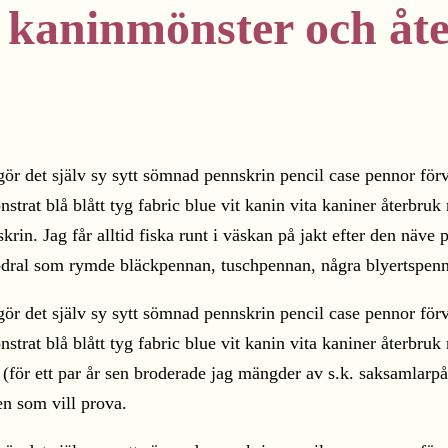
 kaninmönster och åt
skrin. Jag får alltid fiska runt i väskan på jakt efter den näv
gt fodral som rymde bläckpennan, tuschpennan, några blyertsp
 (för ett par år sen broderade jag mängder av s.k. saksamlarp
en som vill prova.