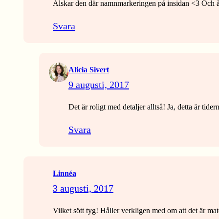
Älskar den där namnmarkeringen på insidan <3 Och åh
Svara
Alicia Sivert
9 augusti, 2017
Det är roligt med detaljer alltså! Ja, detta är tide
Svara
Linnéa
3 augusti, 2017
Vilket sött tyg! Håller verkligen med om att det är ma