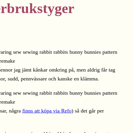
erbrukstyger
e pennor jag jämt kånkar omkring på, men aldrig får tag
ennor, sudd, pennvässare och kanske en klämma.
åsar, några
finns att köpa via Refo
) så det går per