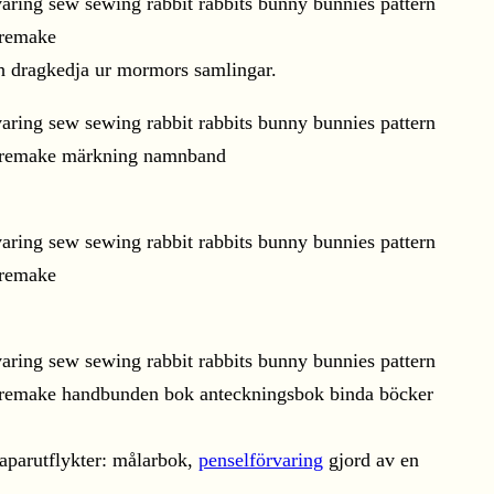
och dragkedja ur mormors samlingar.
kaparutflykter: målarbok,
penselförvaring
gjord av en