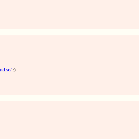
nd.se/
:)