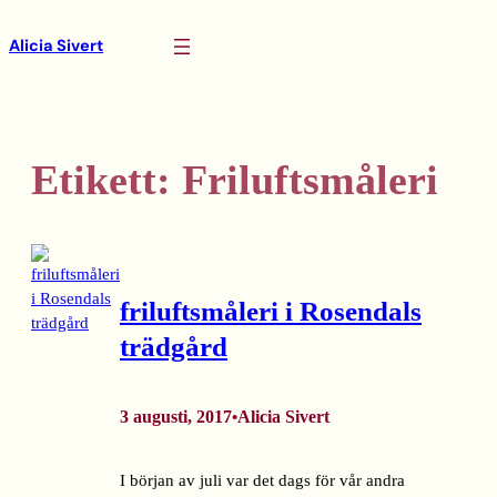
Hoppa
Alicia Sivert
till
innehåll
Etikett:
Friluftsmåleri
friluftsmåleri i Rosendals
trädgård
3 augusti, 2017
Alicia Sivert
•
I början av juli var det dags för vår andra