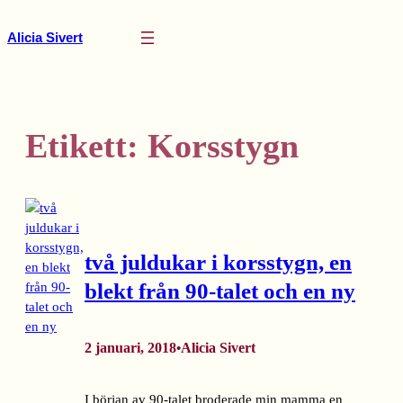
Hoppa
till
Alicia Sivert
innehåll
Etikett:
Korsstygn
två juldukar i korsstygn, en
blekt från 90-talet och en ny
2 januari, 2018
Alicia Sivert
•
I början av 90-talet broderade min mamma en