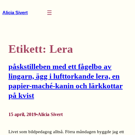
Hoppa
till
Alicia Sivert
innehåll
Etikett:
Lera
påskstilleben med ett fågelbo av
lingarn, ägg i lufttorkande lera, en
papier-maché-kanin och lärkkottar
på kvist
15 april, 2019
Alicia Sivert
•
Livet som bildpedagog alltså. Förra måndagen byggde jag ett