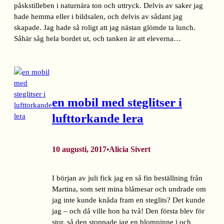
påskstilleben i naturnära ton och uttryck. Delvis av saker jag
hade hemma eller i bildsalen, och delvis av sådant jag
skapade. Jag hade så roligt att jag nästan glömde ta lunch.
Såhär såg hela bordet ut, och tanken är att eleverna…
en mobil med steglitser i
lufttorkande lera
10 augusti, 2017
Alicia Sivert
•
I början av juli fick jag en så fin beställning från
Martina, som sett mina blåmesar och undrade om
jag inte kunde knåda fram en steglits? Det kunde
jag – och då ville hon ha två! Den första blev för
stor, så den stoppade jag en blompinne i och