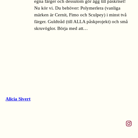
egna färger och dessutom gör ägg till påskriset!
Nu kör vi. Du behöver: Polymerlera (vanliga
märken är Cernit, Fimo och Sculpey) i minst två
färger. Guldtråd (till ALLA påskprojekt) och små
skruvöglor. Börja med att…
Alicia Sivert
Instagram