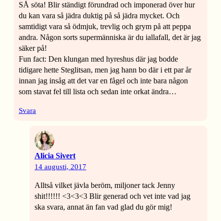
SÅ söta! Blir ständigt förundrad och imponerad över hur
du kan vara så jädra duktig på så jädra mycket. Och
samtidigt vara så ödmjuk, trevlig och grym på att peppa
andra. Någon sorts supermänniska är du iallafall, det är jag
säker på!
Fun fact: Den klungan med hyreshus där jag bodde
tidigare hette Steglitsan, men jag hann bo där i ett par år
innan jag insåg att det var en fågel och inte bara någon
som stavat fel till lista och sedan inte orkat ändra…
Svara
Alicia Sivert
14 augusti, 2017
Alltså vilket jävla beröm, miljoner tack Jenny
shit!!!!!! <3<3<3 Blir generad och vet inte vad jag
ska svara, annat än fan vad glad du gör mig!