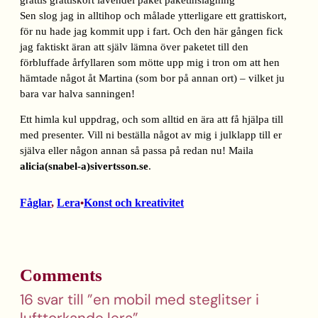
Sen slog jag in alltihop och målade ytterligare ett grattiskort,
för nu hade jag kommit upp i fart. Och den här gången fick
jag faktiskt äran att själv lämna över paketet till den
förbluffade årfyllaren som mötte upp mig i tron om att hen
hämtade något åt Martina (som bor på annan ort) – vilket ju
bara var halva sanningen!
Ett himla kul uppdrag, och som alltid en ära att få hjälpa till
med presenter. Vill ni beställa något av mig i julklapp till er
själva eller någon annan så passa på redan nu! Maila
alicia(snabel-a)sivertsson.se
.
Fåglar
, 
Lera
Konst och kreativitet
•
Comments
16 svar till ”en mobil med steglitser i
lufttorkande lera”