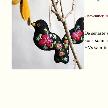
5 november, 2
De senaste v
konstsömnad 
HVs samlinga