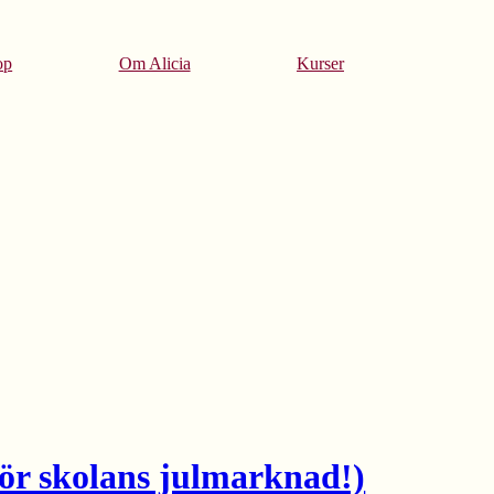
op
Om Alicia
Kurser
för skolans julmarknad!)