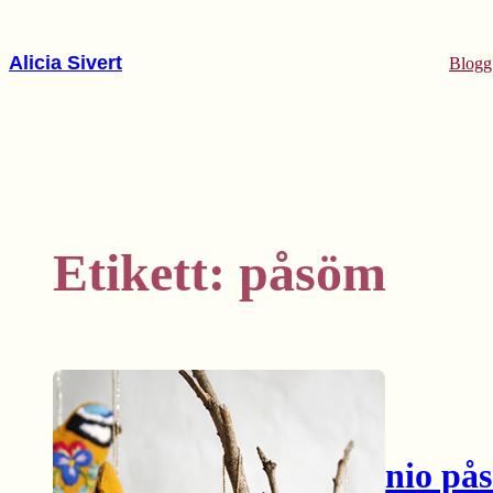
Hoppa
till
Alicia Sivert
Blogg
innehåll
Etikett:
påsöm
nio på