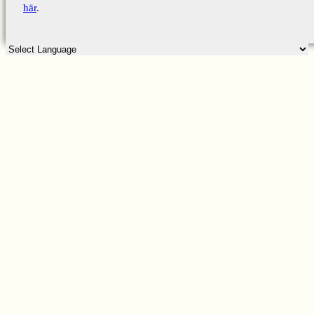
här
.