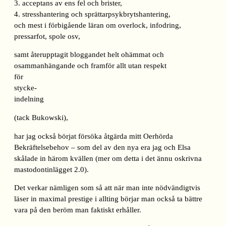
3. acceptans av ens fel och brister,
4. stresshantering och sprättarpsykbrytshantering,
och mest i förbigående läran om overlock, infodring,
pressarfot, spole osv,
samt återupptagit bloggandet helt ohämmat och
osammanhängande och framför allt utan respekt
för
stycke-
indelning
(tack Bukowski),
har jag också börjat försöka åtgärda mitt Oerhörda
Bekräftelsebehov – som del av den nya era jag och Elsa
skålade in härom kvällen (mer om detta i det ännu oskrivna
mastodontinlägget 2.0).
Det verkar nämligen som så att när man inte nödvändigtvis
läser in maximal prestige i allting börjar man också ta bättre
vara på den beröm man faktiskt erhåller.