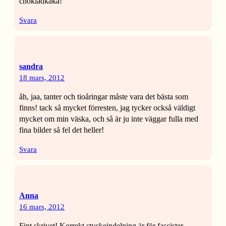
chokladkaka!
Svara
sandra
18 mars, 2012
åh, jaa, tanter och tioåringar måste vara det bästa som
finns! tack så mycket förresten, jag tycker också väldigt
mycket om min väska, och så är ju inte väggar fulla med
fina bilder så fel det heller!
Svara
Anna
16 mars, 2012
Fint skrivet! Korrekt styckeindelning är för fascister.