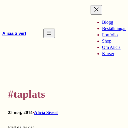
Hoppa
till
innehåll
Blogg
Beställningar
Alicia Sivert
Portfolio
Shop
Om Alicia
Kurser
#taplats
25 maj, 2014
Alicia Sivert
•
Idag gäller det.