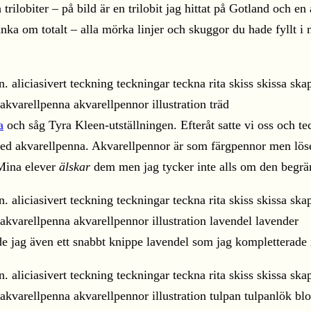
trilobiter – på bild är en trilobit jag hittat på Gotland och e
änka om totalt – alla mörka linjer och skuggor du hade fyllt 
a
och såg Tyra Kleen-utställningen. Efteråt satte vi oss och t
 med akvarellpenna. Akvarellpennor är som färgpennor men löse
 Mina elever
älskar
dem men jag tycker inte alls om den begrä
de jag även ett snabbt knippe lavendel som jag kompletterade