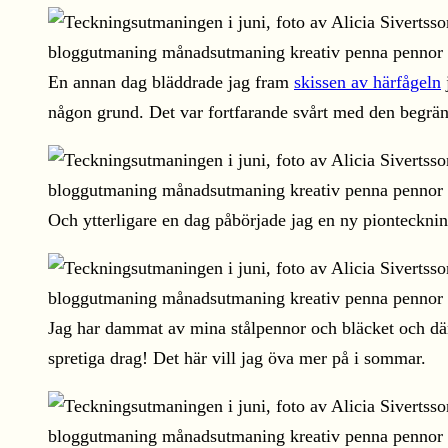
En annan dag bläddrade jag fram
skissen av härfågeln
någon grund. Det var fortfarande svårt med den begräns
Och ytterligare en dag påbörjade jag en ny pionteckn
Jag har dammat av mina stålpennor och bläcket och där
spretiga drag! Det här vill jag öva mer på i sommar.