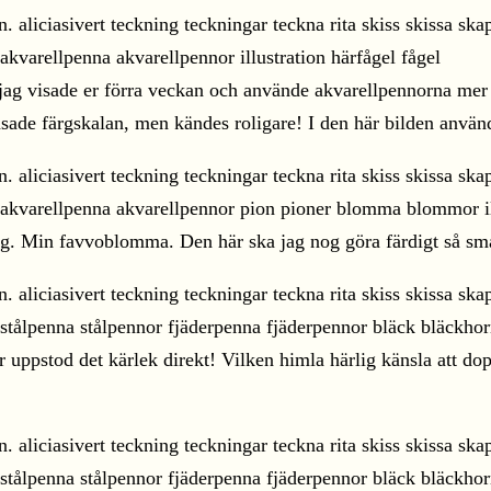
jag visade er förra veckan och använde akvarellpennorna mer s
ade färgskalan, men kändes roligare! I den här bilden använd
ing. Min favvoblomma. Den här ska jag nog göra färdigt så s
 uppstod det kärlek direkt! Vilken himla härlig känsla att do