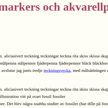
 markers och akvarell
vslutar jag junis tredje
teckningsvecka
, med målsättningen a
r. Det blev några snabba studier av fossiler (har dille på fos