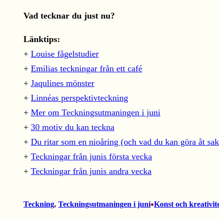
Vad tecknar du just nu?
Länktips:
+
Louise fågelstudier
+
Emilias teckningar från ett café
+
Jaqulines mönster
+
Linnéas perspektivteckning
+
Mer om Teckningsutmaningen i juni
+
30 motiv du kan teckna
+
Du ritar som en nioåring (och vad du kan göra åt sa
+
Teckningar från junis första vecka
+
Teckningar från junis andra vecka
•
Teckning
, 
Teckningsutmaningen i juni
Konst och kreativit