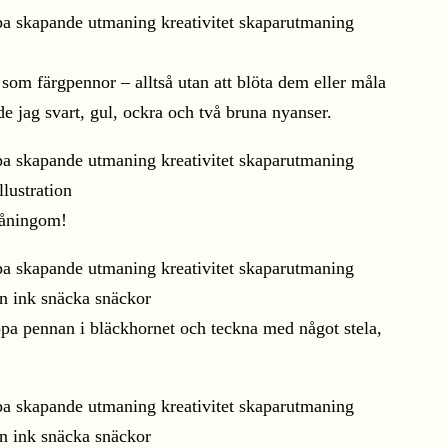
om färgpennor – alltså utan att blöta dem eller måla
e jag svart, gul, ockra och två bruna nyanser.
måningom!
ppa pennan i bläckhornet och teckna med något stela,