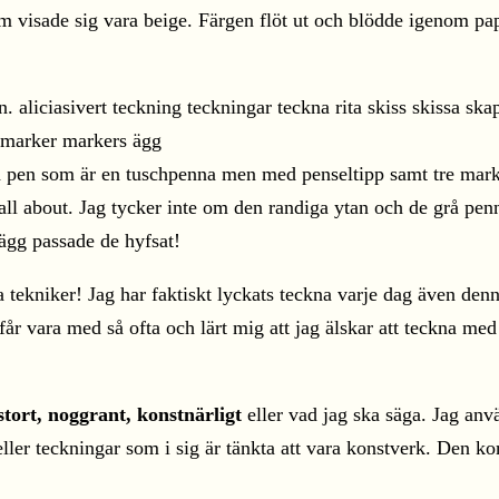
m visade sig vara beige. Färgen flöt ut och blödde igenom papp
h pen som är en tuschpenna men med penseltipp samt tre mar
all about. Jag tycker inte om den randiga ytan och de grå penn
 ägg passade de hyfsat!
 tekniker! Jag har faktiskt lyckats teckna varje dag även den
e får vara med så ofta och lärt mig att jag älskar att teckna med
stort, noggrant, konstnärligt
eller vad jag ska säga. Jag anv
r eller teckningar som i sig är tänkta att vara konstverk. Den