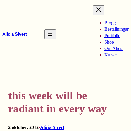
Hoppa
till
innehåll
Blogg
Beställningar
Alicia Sivert
Portfolio
Shop
Om Alicia
Kurser
this week will be
radiant in every way
2 oktober, 2012
Alicia Sivert
•