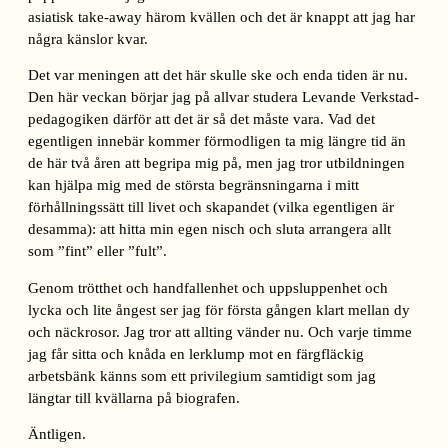
asiatisk take-away härom kvällen och det är knappt att jag har
några känslor kvar.
Det var meningen att det här skulle ske och enda tiden är nu.
Den här veckan börjar jag på allvar studera Levande Verkstad-
pedagogiken därför att det är så det måste vara. Vad det
egentligen innebär kommer förmodligen ta mig längre tid än
de här två åren att begripa mig på, men jag tror utbildningen
kan hjälpa mig med de största begränsningarna i mitt
förhållningssätt till livet och skapandet (vilka egentligen är
desamma): att hitta min egen nisch och sluta arrangera allt
som ”fint” eller ”fult”.
Genom trötthet och handfallenhet och uppsluppenhet och
lycka och lite ångest ser jag för första gången klart mellan dy
och näckrosor. Jag tror att allting vänder nu. Och varje timme
jag får sitta och knåda en lerklump mot en färgfläckig
arbetsbänk känns som ett privilegium samtidigt som jag
längtar till kvällarna på biografen.
Äntligen.