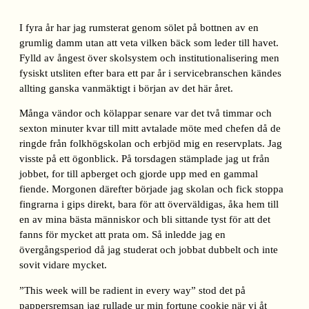
I fyra år har jag rumsterat genom sölet på bottnen av en
grumlig damm utan att veta vilken bäck som leder till havet.
Fylld av ångest över skolsystem och institutionalisering men
fysiskt utsliten efter bara ett par år i servicebranschen kändes
allting ganska vanmäktigt i början av det här året.
Många vändor och kölappar senare var det två timmar och
sexton minuter kvar till mitt avtalade möte med chefen då de
ringde från folkhögskolan och erbjöd mig en reservplats. Jag
visste på ett ögonblick. På torsdagen stämplade jag ut från
jobbet, for till apberget och gjorde upp med en gammal
fiende. Morgonen därefter började jag skolan och fick stoppa
fingrarna i gips direkt, bara för att överväldigas, åka hem till
en av mina bästa människor och bli sittande tyst för att det
fanns för mycket att prata om. Så inledde jag en
övergångsperiod då jag studerat och jobbat dubbelt och inte
sovit vidare mycket.
”This week will be radient in every way” stod det på
pappersremsan jag rullade ur min fortune cookie när vi åt