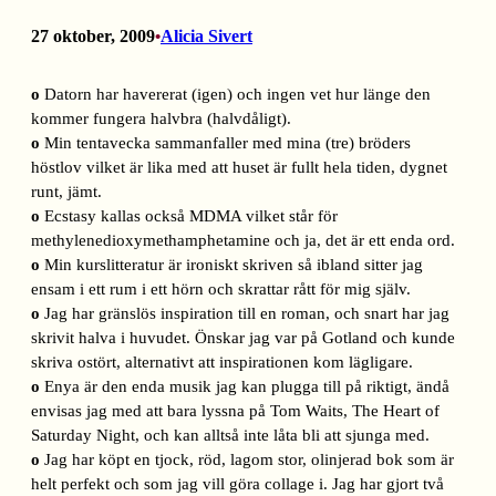
27 oktober, 2009
Alicia Sivert
•
o
Datorn har havererat (igen) och ingen vet hur länge den
kommer fungera halvbra (halvdåligt).
o
Min tentavecka sammanfaller med mina (tre) bröders
höstlov vilket är lika med att huset är fullt hela tiden, dygnet
runt, jämt.
o
Ecstasy kallas också MDMA vilket står för
methylenedioxymethamphetamine och ja, det är ett enda ord.
o
Min kurslitteratur är ironiskt skriven så ibland sitter jag
ensam i ett rum i ett hörn och skrattar rått för mig själv.
o
Jag har gränslös inspiration till en roman, och snart har jag
skrivit halva i huvudet. Önskar jag var på Gotland och kunde
skriva ostört, alternativt att inspirationen kom lägligare.
o
Enya är den enda musik jag kan plugga till på riktigt, ändå
envisas jag med att bara lyssna på Tom Waits, The Heart of
Saturday Night, och kan alltså inte låta bli att sjunga med.
o
Jag har köpt en tjock, röd, lagom stor, olinjerad bok som är
helt perfekt och som jag vill göra collage i. Jag har gjort två