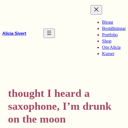
Hoppa
till
innehåll
Blogg
Beställningar
Alicia Sivert
Portfolio
Shop
Om Alicia
Kurser
thought I heard a
saxophone, I’m drunk
on the moon