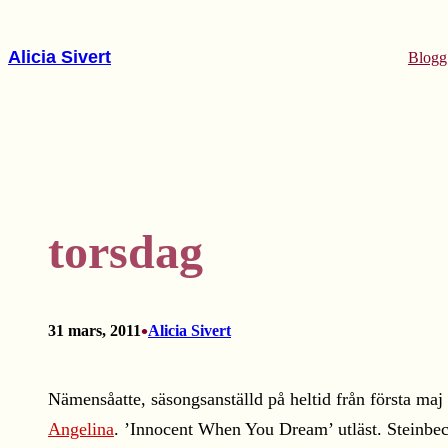
Hoppa
till
Alicia Sivert
Blogg
innehåll
torsdag
•
31 mars, 2011
Alicia Sivert
Nämensåatte, säsongsanställd på heltid från första maj
Angelina
. ’Innocent When You Dream’ utläst. Steinbec