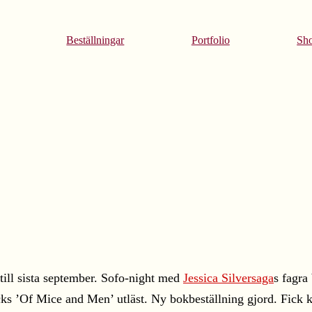
Beställningar
Portfolio
Sh
 till sista september. Sofo-night med
Jessica Silversaga
s fagra
ks ’Of Mice and Men’ utläst. Ny bokbeställning gjord. Fick 