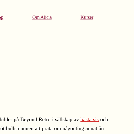
op
Om Alicia
Kurser
 bilder på Beyond Retro i sällskap av
bästa sis
och
köttbullsmannen att prata om någonting annat än