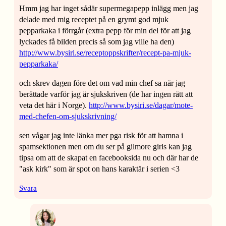
Hmm jag har inget sådär supermegapepp inlägg men jag
delade med mig receptet på en grymt god mjuk
pepparkaka i förrgår (extra pepp för min del för att jag
lyckades få bilden precis så som jag ville ha den)
http://www.bysiri.se/receptoppskrifter/recept-pa-mjuk-
pepparkaka/
och skrev dagen före det om vad min chef sa när jag
berättade varför jag är sjukskriven (de har ingen rätt att
veta det här i Norge).
http://www.bysiri.se/dagar/mote-
med-chefen-om-sjukskrivning/
sen vågar jag inte länka mer pga risk för att hamna i
spamsektionen men om du ser på gilmore girls kan jag
tipsa om att de skapat en facebooksida nu och där har de
"ask kirk" som är spot on hans karaktär i serien <3
Svara