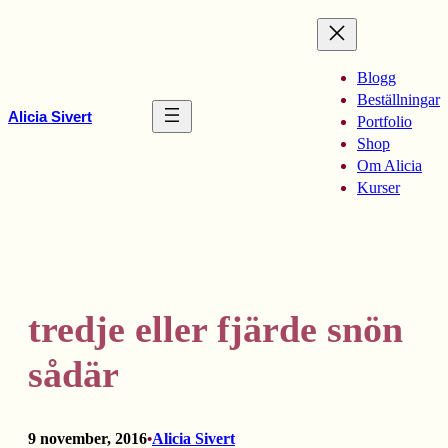
Hoppa
till
innehåll
Blogg
Beställningar
Alicia Sivert
Portfolio
Shop
Om Alicia
Kurser
tredje eller fjärde snön
sådär
9 november, 2016
Alicia Sivert
•