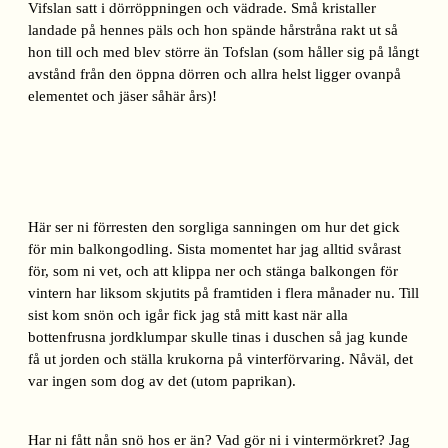
Vifslan satt i dörröppningen och vädrade. Små kristaller
landade på hennes päls och hon spände hårstråna rakt ut så
hon till och med blev större än Tofslan (som håller sig på långt
avstånd från den öppna dörren och allra helst ligger ovanpå
elementet och jäser såhär års)!
Här ser ni förresten den sorgliga sanningen om hur det gick
för min balkongodling. Sista momentet har jag alltid svårast
för, som ni vet, och att klippa ner och stänga balkongen för
vintern har liksom skjutits på framtiden i flera månader nu. Till
sist kom snön och igår fick jag stå mitt kast när alla
bottenfrusna jordklumpar skulle tinas i duschen så jag kunde
få ut jorden och ställa krukorna på vinterförvaring. Nåväl, det
var ingen som dog av det (utom paprikan).
Har ni fått nån snö hos er än? Vad gör ni i vintermörkret? Jag