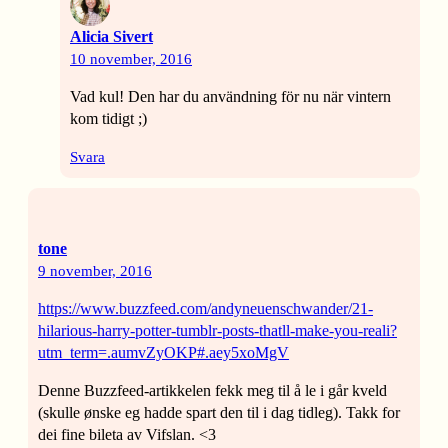
Alicia Sivert
10 november, 2016
Vad kul! Den har du användning för nu när vintern
kom tidigt ;)
Svara
tone
9 november, 2016
https://www.buzzfeed.com/andyneuenschwander/21-
hilarious-harry-potter-tumblr-posts-thatll-make-you-reali?
utm_term=.aumvZyOKP#.aey5xoMgV
Denne Buzzfeed-artikkelen fekk meg til å le i går kveld
(skulle ønske eg hadde spart den til i dag tidleg). Takk for
dei fine bileta av Vifslan. <3