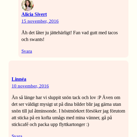
Alicia Sivert
15 november, 2016
Åh det låter ju jättehärligt! Fan vad gutt med tacos
och swants!
Svara
Linnéa
10 november, 2016
Än så länge har vi sluppit snön tack och lov :P Även om
det ser väldigt mysigt ut på dina bilder blir jag gärna utan
snön till jul åtminsonde. I höstmörkret försöker jag förutom
att sticka på en kofta umågs med mina vänner, gå på
stickcafé och packa upp flyttkartonger :)
Svara