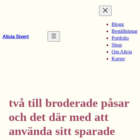
Hoppa
till
innehåll
Blogg
Beställningar
Alicia Sivert
Portfolio
Shop
Om Alicia
Kurser
två till broderade påsar
och det där med att
använda sitt sparade