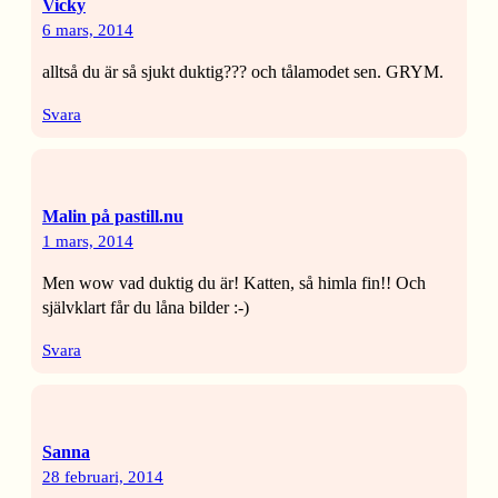
Vicky
6 mars, 2014
alltså du är så sjukt duktig??? och tålamodet sen. GRYM.
Svara
Malin på pastill.nu
1 mars, 2014
Men wow vad duktig du är! Katten, så himla fin!! Och
självklart får du låna bilder :-)
Svara
Sanna
28 februari, 2014