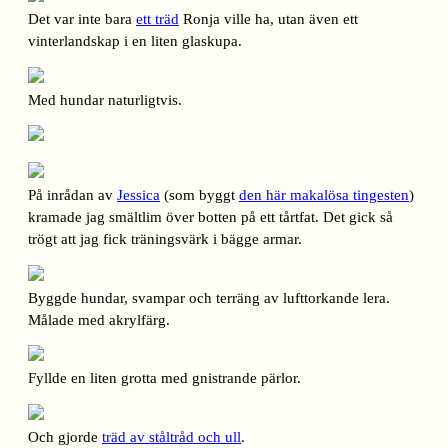
Det var inte bara
ett träd
Ronja ville ha, utan även ett
vinterlandskap i en liten glaskupa.
Med hundar naturligtvis.
På inrådan av
Jessica
(som byggt
den här makalösa tingesten
)
kramade jag smältlim över botten på ett tårtfat. Det gick så
trögt att jag fick träningsvärk i bägge armar.
Byggde hundar, svampar och terräng av lufttorkande lera.
Målade med akrylfärg.
Fyllde en liten grotta med gnistrande pärlor.
Och gjorde
träd av ståltråd och ull
.