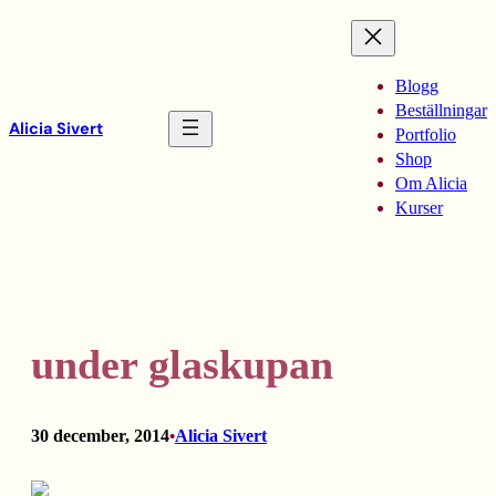
Hoppa
till
innehåll
Blogg
Beställningar
Alicia Sivert
Portfolio
Shop
Om Alicia
Kurser
under glaskupan
30 december, 2014
Alicia Sivert
•