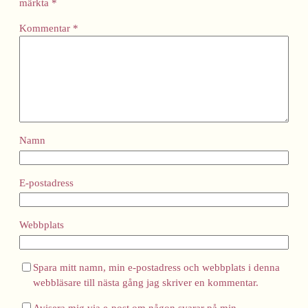
märkta
*
Kommentar
*
Namn
E-postadress
Webbplats
Spara mitt namn, min e-postadress och webbplats i denna
webbläsare till nästa gång jag skriver en kommentar.
Avisera mig via e-post om någon svarar på min