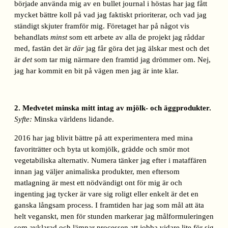
började använda mig av en bullet journal i höstas har jag fått
mycket bättre koll på vad jag faktiskt prioriterar, och vad jag
ständigt skjuter framför mig. Företaget har på något vis
behandlats
minst
som ett arbete av alla de projekt jag råddar
med, fastän det är
där
jag får göra det jag älskar mest och det
är
det
som tar mig närmare den framtid jag drömmer om. Nej,
jag har kommit en bit på vägen men jag är inte klar.
2. Medvetet minska mitt intag av mjölk- och äggprodukter.
Syfte:
Minska världens lidande.
2016 har jag blivit bättre på att experimentera med mina
favoriträtter och byta ut komjölk, grädde och smör mot
vegetabiliska alternativ. Numera tänker jag efter i mataffären
innan jag väljer animaliska produkter, men eftersom
matlagning är mest ett nödvändigt ont för mig är och
ingenting jag tycker är vare sig roligt eller enkelt är det en
ganska långsam process. I framtiden har jag som mål att äta
helt veganskt, men för stunden markerar jag målformuleringen
som avklarad och lämnar processen att jobba vidare lite för sig