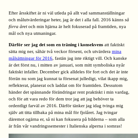
Efter årsskiftet är ni väl utleda på allt vad sammanställningar
och målutvärderingar heter, jag är det i alla fall. 2016 känns
så
förra året
och min hjärna är helt fokuserad på framtiden, nya
mål och nya utmaningar.
Därför ser jag det som en träning i konsekvens
att faktiskt
sätta mig ner, såhär två veckor försent, och utvärdera
mina
målsättningar för 2016
, fastän jag inte riktigt vill. Och kanske
är det först nu, i mitten av januari, som mitt symboliska nyår
faktiskt infaller. December gick alldeles för fort och det är inte
förrän nu som jag kunnat ta försenat julledigt, vilat ikapp mig,
reflekterat, planerat och laddat om för framtiden. Dessutom
händer det spännande förändringar rent praktiskt i min vardag,
och för att vara redo för dem tror jag att jag behöver ta
ordentligt farväl av 2016. Därför tänker jag idag tvinga mig
själv att titta tillbaka på mina mål för fjolåret. Jag tvingar
däremot ogärna er, så ni kan fokusera på bilderna – som alla
är från vår vandringssemester i Italienska alperna i somras!