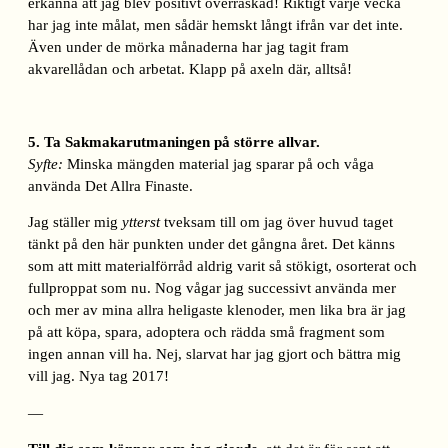
erkänna att jag blev positivt överraskad! Riktigt varje vecka
har jag inte målat, men sådär hemskt långt ifrån var det inte.
Även under de mörka månaderna har jag tagit fram
akvarellådan och arbetat. Klapp på axeln där, alltså!
5. Ta Sakmakarutmaningen på större allvar.
Syfte:
Minska mängden material jag sparar på och våga
använda Det Allra Finaste.
Jag ställer mig
ytterst
tveksam till om jag över huvud taget
tänkt på den här punkten under det gångna året. Det känns
som att mitt materialförråd aldrig varit så stökigt, osorterat och
fullproppat som nu. Nog vågar jag successivt använda mer
och mer av mina allra heligaste klenoder, men lika bra är jag
på att köpa, spara, adoptera och rädda små fragment som
ingen annan vill ha. Nej, slarvat har jag gjort och bättra mig
vill jag. Nya tag 2017!
—