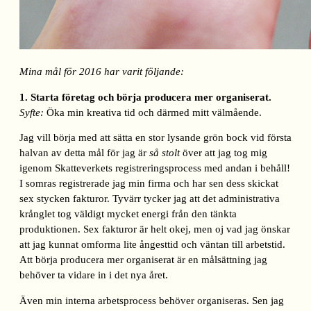
Mina mål för 2016 har varit följande:
1. Starta företag och börja producera mer organiserat.
Syfte:
Öka min kreativa tid och därmed mitt välmående.
Jag vill börja med att sätta en stor lysande grön bock vid första
halvan av detta mål för jag är
så stolt
över att jag tog mig
igenom Skatteverkets registreringsprocess med andan i behåll!
I somras registrerade jag min firma och har sen dess skickat
sex stycken fakturor. Tyvärr tycker jag att det administrativa
krånglet tog väldigt mycket energi från den tänkta
produktionen. Sex fakturor är helt okej, men oj vad jag önskar
att jag kunnat omforma lite ångesttid och väntan till arbetstid.
Att börja producera mer organiserat är en målsättning jag
behöver ta vidare in i det nya året.
Även min interna arbetsprocess behöver organiseras. Sen jag