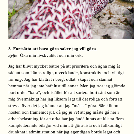
3. Fortsätta att bara göra saker jag vill göra.
Syfte:
Öka min livskvalitet och min ork.
Jag har blivit mycket bättre på att prioritera och ägna mig åt
sådant som känns roligt, utvecklande, konstruktivt och viktigt
för
mig
. Jag har klättrat i berg, odlat, skapat och stannat
hemma när jag inte haft lust till annat. Men jag tror jag glömde
bort ordet ”bara”, och istället för att sortera bort sånt som är
mig övermäktigt har jag liksom lagt till det roliga och fortsatt
stressa över det jag känner att jag ”måste” göra. Särskilt om
hösten och framemot jul, då jag ju
vet
att jag måste gå ner i
arbetsbelastning för att orka har jag ändå lurats att klistra flera
kompletterande bilagor vid min att-göra-lista och fullkomligt
drunknat i administration när jag egentligen borde legat och