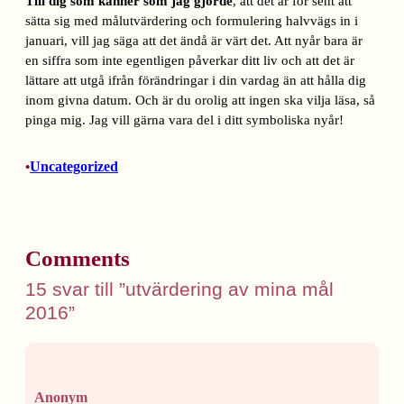
Till dig som känner som jag gjorde
, att det är för sent att
sätta sig med målutvärdering och formulering halvvägs in i
januari, vill jag säga att det ändå är värt det. Att nyår bara är
en siffra som inte egentligen påverkar ditt liv och att det är
lättare att utgå ifrån förändringar i din vardag än att hålla dig
inom givna datum. Och är du orolig att ingen ska vilja läsa, så
pinga mig. Jag vill gärna vara del i ditt symboliska nyår!
Uncategorized
•
Comments
15 svar till ”utvärdering av mina mål
2016”
Anonym