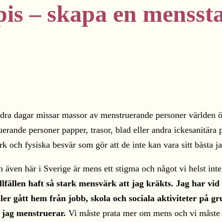
pis – skapa en menss
dra dagar missar massor av menstruerande personer världen över 
erande personer papper, trasor, blad eller andra ickesanitära 
 och fysiska besvär som gör att de inte kan vara sitt bästa ja
en även här i Sverige är mens ett stigma och något vi helst in
illfällen haft så stark mensvärk att jag kräkts. Jag har vid 
ler gått hem från jobb, skola och sociala aktiviteter på gr
 jag menstruerar.
Vi måste prata mer om mens och vi måste g