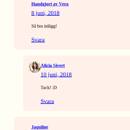
Handgjort av Vera
8 juni, 2018
Så bra inlägg!
Svara
Alicia Sivert
10 juni, 2018
Tack! :D
Svara
Jaquline