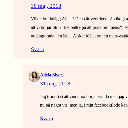
30 maj, 2018
Vilket bra inlägg Alicia! Detta är verkligen så viktigt
att vi börjar bli iaf lite bättre på att prata om mens?).
undangömda i en låda. Älskar idéen om en mens-stati
Svara
Alicia Sivert
31 maj, 2018
Jag trooor(?) att vindarna börjar vända men jag v
nu på något vis, men ja, i mitt facebookflöde känn
Svara