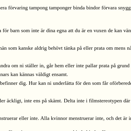
för barn som inte är dina egna att du är en vuxen de kan vänd
 som kanske aldrig behövt tänka på eller prata om mens någo
ra om ni ställer in, går hem eller inte pallar prata på grund
nnars kan kännas väldigt ensamt.
befinner dig. Hur kan ni underlätta för den som får oförbere
er äckligt, inte ens på skämt. Delta inte i filmstereotypen dä
truerar eller inte. Alla kvinnor menstruerar inte, och det är 