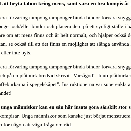
ll att bryta tabun kring mens, samt vara en bra kompis åt
er och/eller bindor och placera dem på ett synligt ställe i
are om att mens finns och är helt normalt, och hjälper också 
, se också till att det finns en möjlighet att slänga använda sk
eller inte byts.
och på en plåtburk bredvid skrivit ”Varsågod”. Inuti plåtburke
kaffeburkarna i spegelskåpet”. Instruktionerna var superenkl
andet!
unga människor kan en sån här insats göra särskilt stor s
 kompisar. Unga människor som kanske just börjat menstruera
n för någon att våga fråga om råd.