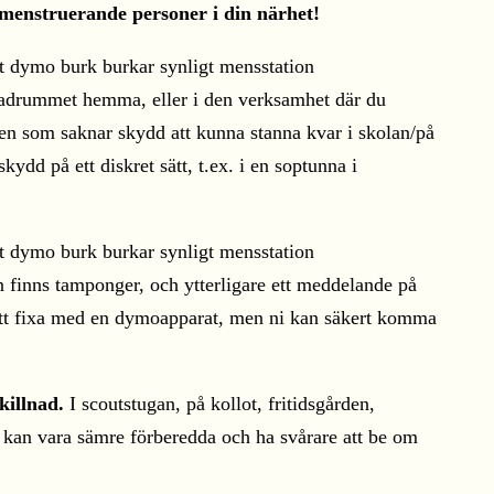
 menstruerande personer i din närhet!
 badrummet hemma, eller i den verksamhet där du
den som saknar skydd att kunna stanna kvar i skolan/på
ydd på ett diskret sätt, t.ex. i en soptunna i
n finns tamponger, och ytterligare ett meddelande på
a att fixa med en dymoapparat, men ni kan säkert komma
killnad.
I scoutstugan, på kollot, fritidsgården,
 kan vara sämre förberedda och ha svårare att be om