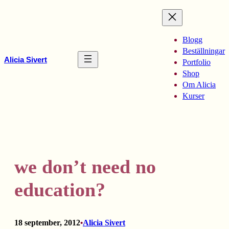
Hoppa
till
innehåll
Blogg
Beställningar
Alicia Sivert
Portfolio
Shop
Om Alicia
Kurser
we don’t need no
education?
18 september, 2012
Alicia Sivert
•