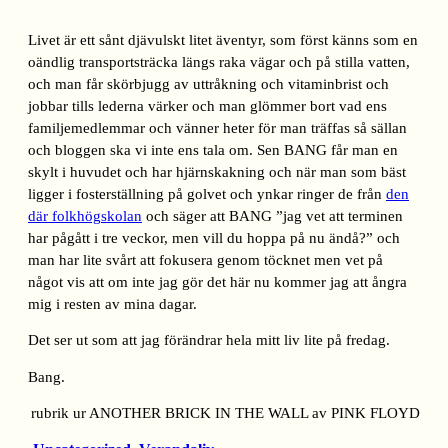
Livet är ett sånt djävulskt litet äventyr, som först känns som en
oändlig transportsträcka längs raka vägar och på stilla vatten,
och man får skörbjugg av uttråkning och vitaminbrist och
jobbar tills lederna värker och man glömmer bort vad ens
familjemedlemmar och vänner heter för man träffas så sällan
och bloggen ska vi inte ens tala om. Sen BANG får man en
skylt i huvudet och har hjärnskakning och när man som bäst
ligger i fosterställning på golvet och ynkar ringer de från
den
där folkhögskolan
och säger att BANG ”jag vet att terminen
har pågått i tre veckor, men vill du hoppa på nu ändå?” och
man har lite svårt att fokusera genom töcknet men vet på
något vis att om inte jag gör det här nu kommer jag att ångra
mig i resten av mina dagar.
Det ser ut som att jag förändrar hela mitt liv lite på fredag.
Bang.
rubrik ur ANOTHER BRICK IN THE WALL av PINK FLOYD