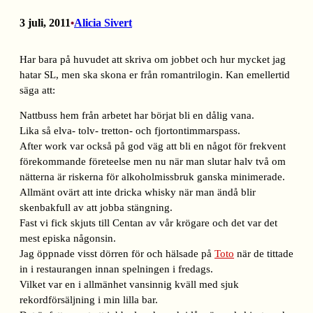
3 juli, 2011
Alicia Sivert
•
Har bara på huvudet att skriva om jobbet och hur mycket jag
hatar SL, men ska skona er från romantrilogin. Kan emellertid
säga att:
Nattbuss hem från arbetet har börjat bli en dålig vana.
Lika så elva- tolv- tretton- och fjortontimmarspass.
After work var också på god väg att bli en något för frekvent
förekommande företeelse men nu när man slutar halv två om
nätterna är riskerna för alkoholmissbruk ganska minimerade.
Allmänt ovärt att inte dricka whisky när man ändå blir
skenbakfull av att jobba stängning.
Fast vi fick skjuts till Centan av vår krögare och det var det
mest episka någonsin.
Jag öppnade visst dörren för och hälsade på
Toto
när de tittade
in i restaurangen innan spelningen i fredags.
Vilket var en i allmänhet vansinnig kväll med sjuk
rekordförsäljning i min lilla bar.