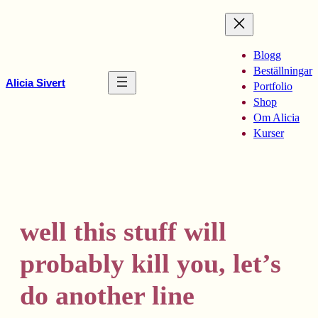
Hoppa
till
innehåll
Blogg
Beställningar
Alicia Sivert
Portfolio
Shop
Om Alicia
Kurser
well this stuff will
probably kill you, let’s
do another line