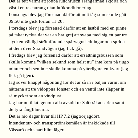
Det är fett varmt att jobba lunchrusch i långärmad skjorta och
väst i en restaurang utan luftkonditionering.
I onsdags blev jag försenad därför att mitt tåg som skulle gått
09.50 inte gick förrän 11.20.
I torsdags blev jag försenad därför att en lastbil med en pinne
på taket tyckte det var en bra grej att svepa med sig ett par tre
stycken väldigt strömförande spårvagnsledningar och sprida
ut dem över Strandvägen (jag fick gå).
I fredags blev jag försenad därför att ersättningsbussen som
skulle komma ”vilken sekund som helst nu” inte kom på tjugo
minuter och sen inte skulle komma på ytterligare en kvart (jag
fick gå igen).
Jag sover knappt någonting för det är så in i baljan varmt om
nätterna att tre vidöppna fönster och en ventil inte släpper in
så mycket som en vindpust.
Jag har nu tittat igenom alla avsnitt ur Saltkråkanserien samt
de fyra långfilmerna.
Det är nio dagar kvar till HP 7.2 (jagtrorjagdör).
Intendentur- och transportönskemålen är inskickade till
Vässarö och snart blire läger.