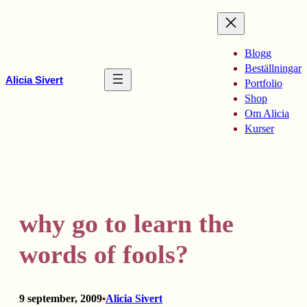
Hoppa
till
innehåll
Blogg
Beställningar
Alicia Sivert
Portfolio
Shop
Om Alicia
Kurser
why go to learn the
words of fools?
9 september, 2009
Alicia Sivert
•