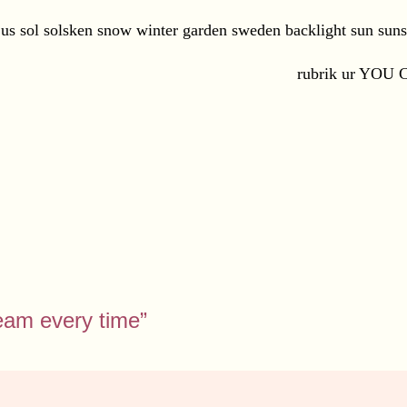
rubrik ur YO
ream every time”