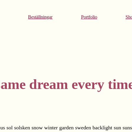
Beställningar
Portfolio
Sh
same dream every tim