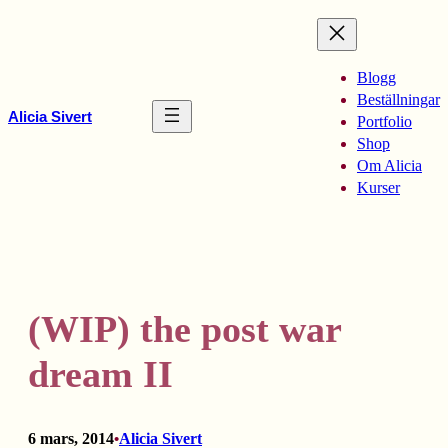
Hoppa
till
innehåll
Blogg
Beställningar
Alicia Sivert
Portfolio
Shop
Om Alicia
Kurser
(WIP) the post war
dream II
6 mars, 2014
Alicia Sivert
•