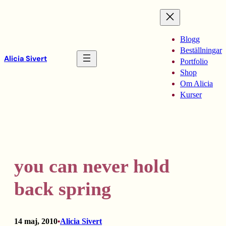
Hoppa
till
innehåll
Blogg
Beställningar
Alicia Sivert
Portfolio
Shop
Om Alicia
Kurser
you can never hold
back spring
14 maj, 2010
Alicia Sivert
•