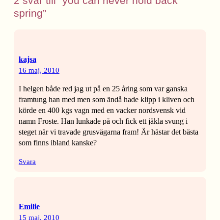
2 svar till ”you can never hold back
spring”
kajsa
16 maj, 2010
I helgen både red jag ut på en 25 åring som var ganska
framtung han med men som ändå hade klipp i kliven och
körde en 400 kgs vagn med en vacker nordsvensk vid
namn Froste. Han lunkade på och fick ett jäkla svung i
steget när vi travade grusvägarna fram! Är hästar det bästa
som finns ibland kanske?
Svara
Emilie
15 maj, 2010