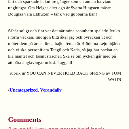
fart och sparkade bakut tre gånger som en annan halvtam
unghingst. Om Helges alter ego är Svarta Hingsten måste
Douglas vara Eldfuxen – tänk vad gubbarna kan!
Såhär soligt och fint var det när mina scoutbarn spelade Jeriko
i förra veckan. Imorgon bitti åker jag och byrackan ut och
möter dem på årets första hajk. Temat är Bröderna Lejonhjärta
och vi ska personifiera Tengil och Katla, så jag har packat en
lila mantel och lösmustascher. Ska se om jycken går med på
att bära änglavingar också. Taggad!
rubrik ur YOU CAN NEVER HOLD BACK SPRING av TOM
WAITS
Uncategorized
, 
Verandaliv
•
Comments