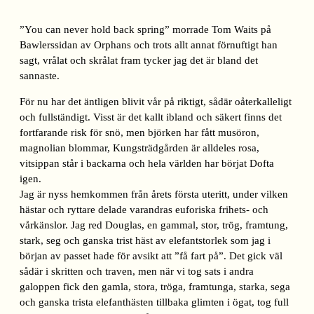
”You can never hold back spring” morrade Tom Waits på
Bawlerssidan av Orphans och trots allt annat förnuftigt han
sagt, vrålat och skrålat fram tycker jag det är bland det
sannaste.
För nu har det äntligen blivit vår på riktigt, sådär oåterkalleligt
och fullständigt. Visst är det kallt ibland och säkert finns det
fortfarande risk för snö, men björken har fått musöron,
magnolian blommar, Kungsträdgården är alldeles rosa,
vitsippan står i backarna och hela världen har börjat Dofta
igen.
Jag är nyss hemkommen från årets första uteritt, under vilken
hästar och ryttare delade varandras euforiska frihets- och
vårkänslor. Jag red Douglas, en gammal, stor, trög, framtung,
stark, seg och ganska trist häst av elefantstorlek som jag i
början av passet hade för avsikt att ”få fart på”. Det gick väl
sådär i skritten och traven, men när vi tog sats i andra
galoppen fick den gamla, stora, tröga, framtunga, starka, sega
och ganska trista elefanthästen tillbaka glimten i ögat, tog full