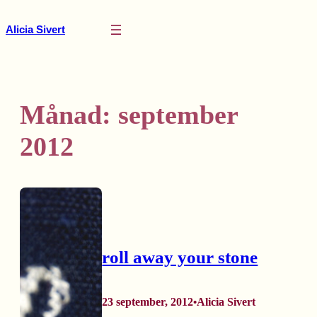
Hoppa
till
Alicia Sivert
innehåll
Månad:
september
2012
roll away your stone
23 september, 2012
Alicia Sivert
•