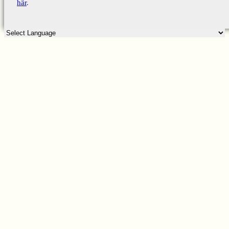
här
.