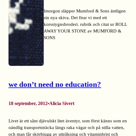
Imorgon släpper Mumford & Sons äntligen
sin nya skiva. Det firar vi med ett
korsstygnsbroderi. rubrik och citat ur ROLL
AWAY YOUR STONE av MUMFORD &
SONS
we don’t need no education?
18 september, 2012
Alicia Sivert
•
Livet är ett sånt djävulskt litet äventyr, som först känns som en
oändlig transportsträcka längs raka vägar och på stilla vatten,
och man får skörbjugg av uttråkning och vitaminbrist och