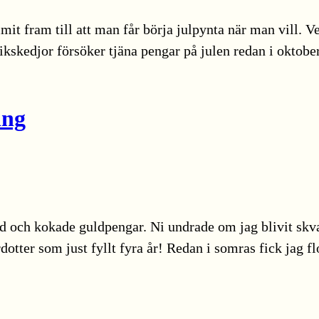
ommit fram till att man får börja julpynta när man vill.
utikskedjor försöker tjäna pengar på julen redan i okto
ing
 och kokade guldpengar. Ni undrade om jag blivit skvatt
rdotter som just fyllt fyra år! Redan i somras fick jag 