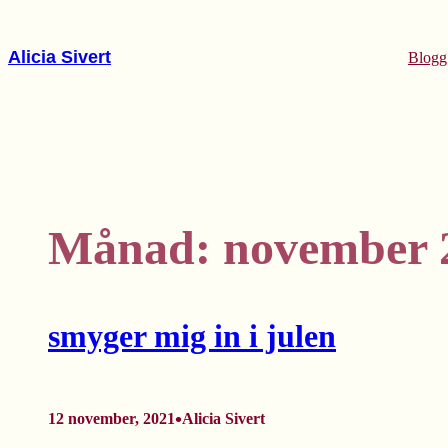
Hoppa
till
Alicia Sivert
Blogg
innehåll
Månad:
november 
smyger mig in i julen
•
12 november, 2021
Alicia Sivert