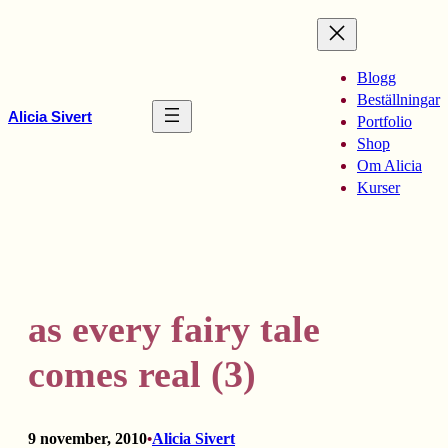
Hoppa
till
innehåll
Blogg
Beställningar
Alicia Sivert
Portfolio
Shop
Om Alicia
Kurser
as every fairy tale
comes real (3)
9 november, 2010
Alicia Sivert
•