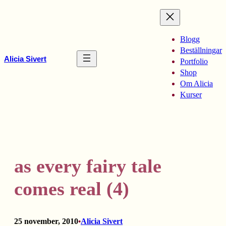
Hoppa
till
innehåll
Blogg
Beställningar
Alicia Sivert
Portfolio
Shop
Om Alicia
Kurser
as every fairy tale
comes real (4)
25 november, 2010
Alicia Sivert
•