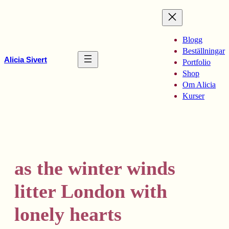
Hoppa
till
innehåll
Blogg
Beställningar
Alicia Sivert
Portfolio
Shop
Om Alicia
Kurser
as the winter winds
litter London with
lonely hearts