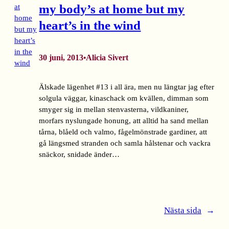
my body’s at home but my
heart’s in the wind
30 juni, 2013
Alicia Sivert
•
Älskade lägenhet #13 i all ära, men nu längtar jag efter
solgula väggar, kinaschack om kvällen, dimman som
smyger sig in mellan stenvasterna, vildkaniner,
morfars nyslungade honung, att alltid ha sand mellan
tårna, blåeld och valmo, fågelmönstrade gardiner, att
gå längsmed stranden och samla hålstenar och vackra
snäckor, snidade änder…
Nästa sida
→