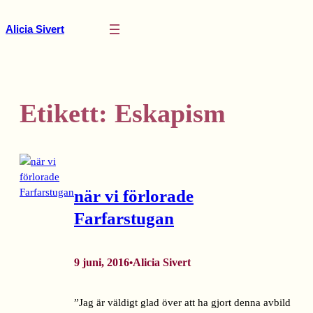
Hoppa
till
Alicia Sivert
innehåll
Etikett:
Eskapism
när vi förlorade
Farfarstugan
9 juni, 2016
Alicia Sivert
•
”Jag är väldigt glad över att ha gjort denna avbild