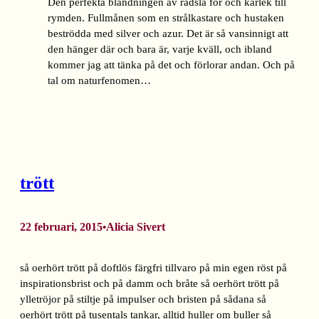
Den perfekta blandningen av rädsla för och kärlek till
rymden. Fullmånen som en strålkastare och hustaken
beströdda med silver och azur. Det är så vansinnigt att
den hänger där och bara är, varje kväll, och ibland
kommer jag att tänka på det och förlorar andan. Och på
tal om naturfenomen…
trött
22 februari, 2015
Alicia Sivert
•
så oerhört trött på doftlös färgfri tillvaro på min egen röst på
inspirationsbrist och på damm och bråte så oerhört trött på
ylletröjor på stiltje på impulser och bristen på sådana så
oerhört trött på tusentals tankar, alltid huller om buller så