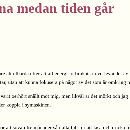
nna medan tiden går
are att uthärda efter att all energi förbrukats i överlevande
gtar, utan att kunna fokusera på något av det som är omkring 
 varit oerhört snällt mot mig, men likväl är det mörkt och jag 
eller koppla i symaskinen.
r att sova i tre månader så i alla fall för att läsa och dricka t