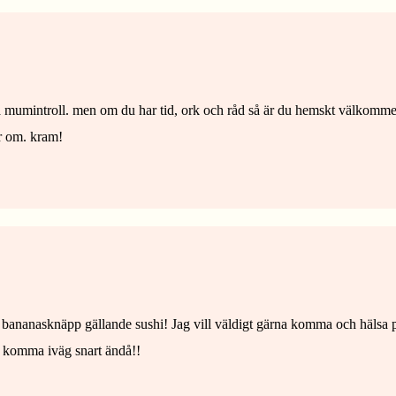
kta mumintroll. men om du har tid, ork och råd så är du hemskt välkommen
r om. kram!
lt bananasknäpp gällande sushi! Jag vill väldigt gärna komma och hälsa på
att komma iväg snart ändå!!