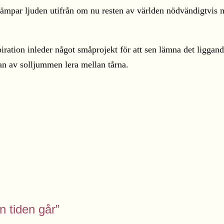
m dämpar ljuden utifrån om nu resten av världen nödvändigtvis 
iration inleder något småprojekt för att sen lämna det liggan
an av solljummen lera mellan tårna.
n tiden går”