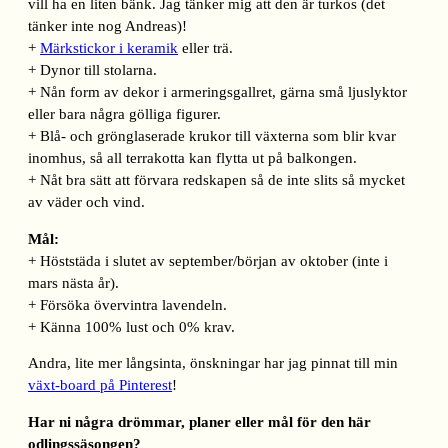
vill ha en liten bänk. Jag tänker mig att den är turkos (det
tänker inte nog Andreas)!
+
Märkstickor i keramik
eller trä.
+ Dynor till stolarna.
+ Nån form av dekor i armeringsgallret, gärna små ljuslyktor
eller bara några gölliga figurer.
+ Blå- och grönglaserade krukor till växterna som blir kvar
inomhus, så all terrakotta kan flytta ut på balkongen.
+ Nåt bra sätt att förvara redskapen så de inte slits så mycket
av väder och vind.
Mål:
+ Höststäda i slutet av september/början av oktober (inte i
mars nästa år).
+ Försöka övervintra lavendeln.
+ Känna 100% lust och 0% krav.
Andra, lite mer långsinta, önskningar har jag pinnat till min
växt-board på Pinterest
!
Har ni några drömmar, planer eller mål för den här
odlingssäsongen?