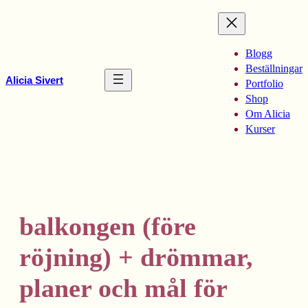
Hoppa
till
innehåll
Blogg
Beställningar
Alicia Sivert
Portfolio
Shop
Om Alicia
Kurser
balkongen (före
röjning) + drömmar,
planer och mål för