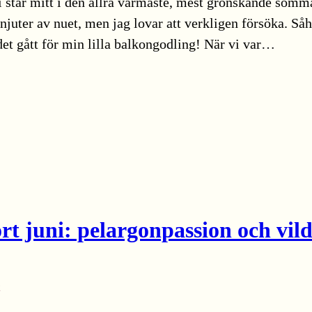
vi står mitt i den allra varmaste, mest grönskande somm
 njuter av nuet, men jag lovar att verkligen försöka. Så
et gått för min lilla balkongodling! När vi var…
rt juni: pelargonpassion och vil