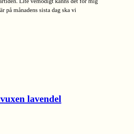
artiden. Lite vemodigt känns det för mig
här på månadens sista dag ska vi
dvuxen lavendel