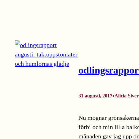
odlingsrappor
•
31 augusti, 2017
Alicia Siver
Nu mognar grönsakerna 
förbi och min lilla balk
månaden gav jag upp o