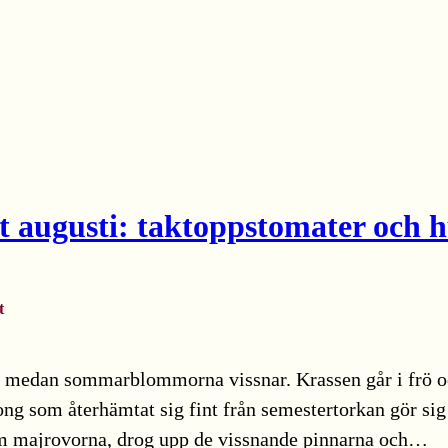
t augusti: taktoppstomater och 
t
medan sommarblommorna vissnar. Krassen går i frö och
ong som återhämtat sig fint från semestertorkan gör sig
m majrovorna, drog upp de vissnande pinnarna och…