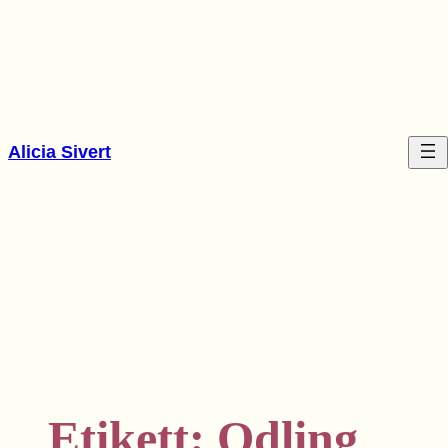
Hoppa
till
innehåll
Alicia Sivert
Etikett:
Odling