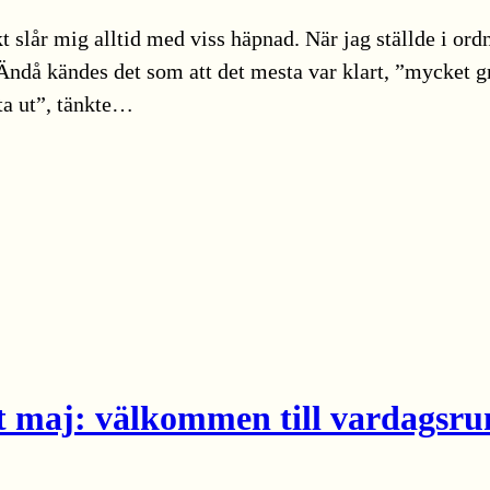
 slår mig alltid med viss häpnad. När jag ställde i ord
e. Ändå kändes det som att det mesta var klart, ”mycket g
tta ut”, tänkte…
t maj: välkommen till vardagsr