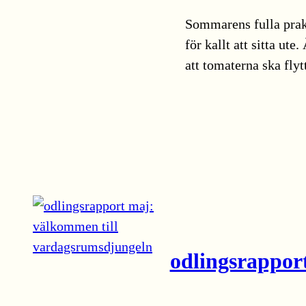
Sommarens fulla prakt
för kallt att sitta ut
att tomaterna ska fly
odlingsrappor