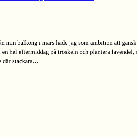
rån min balkong i mars hade jag som ambition att gans
ta en hel eftermiddag på tröskeln och plantera lavendel
de där stackars…