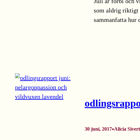
Juli är förbi och 
som aldrig riktigt
sammanfatta hur d
odlingsrappo
•
30 juni, 2017
Alicia Sivert