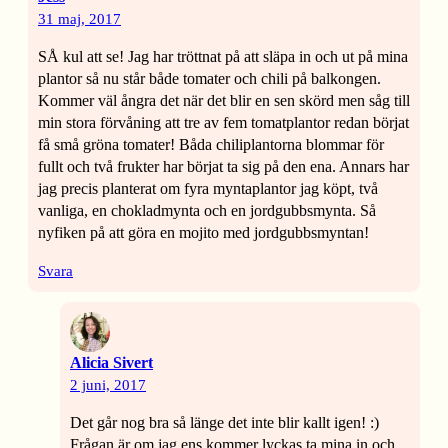
31 maj, 2017
SÅ kul att se! Jag har tröttnat på att släpa in och ut på mina
plantor så nu står både tomater och chili på balkongen.
Kommer väl ångra det när det blir en sen skörd men såg till
min stora förvåning att tre av fem tomatplantor redan börjat
få små gröna tomater! Båda chiliplantorna blommar för
fullt och två frukter har börjat ta sig på den ena. Annars har
jag precis planterat om fyra myntaplantor jag köpt, två
vanliga, en chokladmynta och en jordgubbsmynta. Så
nyfiken på att göra en mojito med jordgubbsmyntan!
Svara
Alicia Sivert
2 juni, 2017
Det går nog bra så länge det inte blir kallt igen! :)
Frågan är om jag ens kommer lyckas ta mina in och