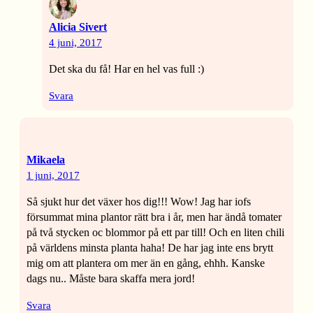
Alicia Sivert
4 juni, 2017
Det ska du få! Har en hel vas full :)
Svara
Mikaela
1 juni, 2017
Så sjukt hur det växer hos dig!!! Wow! Jag har iofs
försummat mina plantor rätt bra i år, men har ändå tomater
på två stycken oc blommor på ett par till! Och en liten chili
på världens minsta planta haha! De har jag inte ens brytt
mig om att plantera om mer än en gång, ehhh. Kanske
dags nu.. Måste bara skaffa mera jord!
Svara