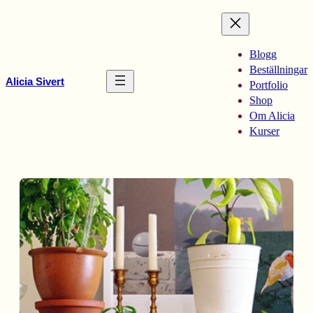
Hoppa
till
innehåll
Blogg
Beställningar
Alicia Sivert
Portfolio
Shop
Om Alicia
Kurser