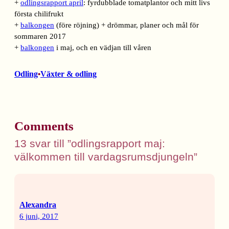
+
odlingsrapport april
: fyrdubblade tomatplantor och mitt livs
första chilifrukt
+
balkongen
(före röjning) + drömmar, planer och mål för
sommaren 2017
+
balkongen
i maj, och en vädjan till våren
Odling
Växter & odling
•
Comments
13 svar till ”odlingsrapport maj:
välkommen till vardagsrumsdjungeln”
Alexandra
6 juni, 2017