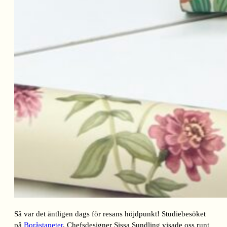
Så var det äntligen dags för resans höjdpunkt! Studiebesöket
på
Boråstapeter
. Chefsdesigner Sissa Sundling visade oss runt