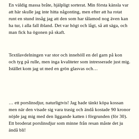
En väldig massa bråte, hjälpligt sorterat. Min första känsla var
att här skulle jag inte hitta någonting, men efter att ha rotat
runt en stund insåg jag att den som har tålamod nog även kan
ha tur, i alla fall ibland. Det var högt och lågt, så att säga, och
man fick ha ögonen på skaft.
Textilavdelningen var stor och innehöll en del garn på kon
och tyg på rulle, men inga kvaliteter som intresserade just mig.
Istället kom jag ut med en grön glasvas och…
… ett porslinsdjur, naturligtvis! Jag hade tänkt köpa kossan
men när den visade sig vara trasig och ändå kostade 90 kronor
nöjde jag mig med den liggande katten i förgrunden (för 30).
Ett broderat porslinsdjur som minne från resan måste det ju
ändå bli!