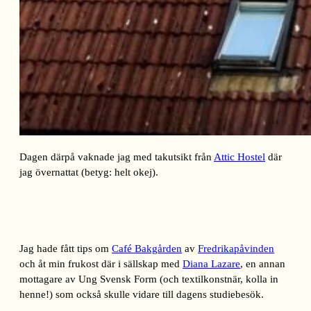
Dagen därpå vaknade jag med takutsikt från
Attic Hostel
där
jag övernattat (betyg: helt okej).
Jag hade fått tips om
Café Bakgården
av
Fredrikapåvinden
och åt min frukost där i sällskap med
Diana Lazare
, en annan
mottagare av Ung Svensk Form (och textilkonstnär, kolla in
henne!) som också skulle vidare till dagens studiebesök.