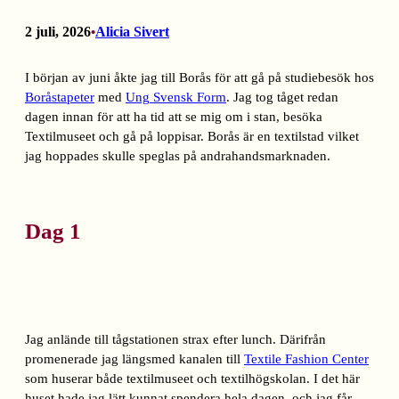
2 juli, 2026
Alicia Sivert
•
I början av juni åkte jag till Borås för att gå på studiebesök hos
Boråstapeter
med
Ung Svensk Form
. Jag tog tåget redan
dagen innan för att ha tid att se mig om i stan, besöka
Textilmuseet och gå på loppisar. Borås är en textilstad vilket
jag hoppades skulle speglas på andrahandsmarknaden.
Dag 1
Jag anlände till tågstationen strax efter lunch. Därifrån
promenerade jag längsmed kanalen till
Textile Fashion Center
som huserar både textilmuseet och textilhögskolan. I det här
huset hade jag lätt kunnat spendera hela dagen, och jag får