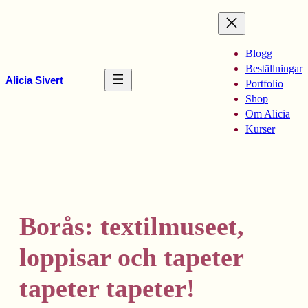
Hoppa
till
innehåll
Blogg
Beställningar
Alicia Sivert
Portfolio
Shop
Om Alicia
Kurser
Borås: textilmuseet,
loppisar och tapeter
tapeter tapeter!