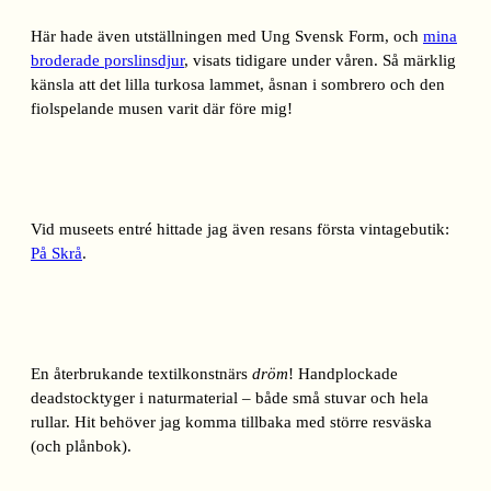
Här hade även utställningen med Ung Svensk Form, och
mina
broderade porslinsdjur
, visats tidigare under våren. Så märklig
känsla att det lilla turkosa lammet, åsnan i sombrero och den
fiolspelande musen varit där före mig!
Vid museets entré hittade jag även resans första vintagebutik:
På Skrå
.
En återbrukande textilkonstnärs
dröm
! Handplockade
deadstocktyger i naturmaterial – både små stuvar och hela
rullar. Hit behöver jag komma tillbaka med större resväska
(och plånbok).