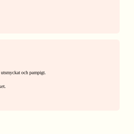
h utsmyckat och pampigt.
ket.