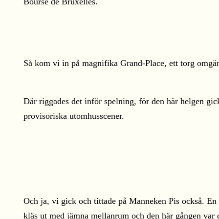
Bourse de Bruxelles.
Så kom vi in på magnifika Grand-Place, ett torg omgärd
Där riggades det inför spelning, för den här helgen g
provisoriska utomhusscener.
Och ja, vi gick och tittade på Manneken Pis också. En li
kläs ut med jämna mellanrum och den här gången var det t