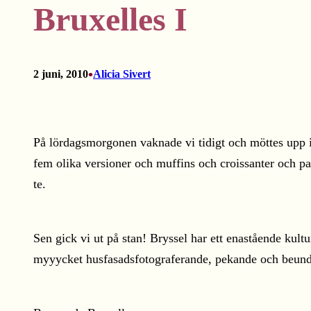
Bruxelles I
•
2 juni, 2010
Alicia Sivert
På lördagsmorgonen vaknade vi tidigt och möttes upp i 
fem olika versioner och muffins och croissanter och p
te.
Sen gick vi ut på stan! Bryssel har ett enastående kul
myyycket husfasadsfotograferande, pekande och beund