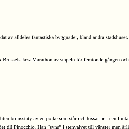
at av alldeles fantastiska byggnader, bland andra stadshuset.
ick Brussels Jazz Marathon av stapeln för femtonde gången och
ten bronsstaty av en pojke som står och kissar ner i en fontän 
ill Pinocchio. Han ”syns” i stenvalvet till vänster men ärligt 