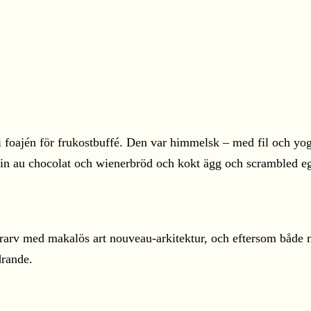
foajén för frukostbuffé. Den var himmelsk – med fil och yogu
ain au chocolat och wienerbröd och kokt ägg och scrambled eg
turarv med makalös art nouveau-arkitektur, och eftersom både 
rande.