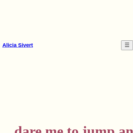
Hoppa
till
innehåll
Alicia Sivert
dare me to jump and