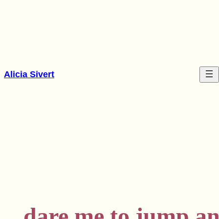
Hoppa
till
innehåll
Alicia Sivert
dare me to jump and