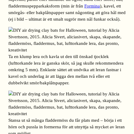
fladdermuspepparkaksform (min är från
Formina
), kavel, ett
smörgås- eller bakplåtspapper samt någonting att göra hål med
(ej i bild – ultimat är ett smalt sugrör men nål funkar också).
Ta en klump lera och kavla ut den till önskad tjocklek
(lufttorkande lera är ganska skör, så jag skulle rekommendera
omkring 5 mm). Enklaste sättet att undvika att leran fastnar i
kavel och underlag är att lägga den mellan två eller ett
dubbelvikt smör/bakplåtspapper.
Stansa ut så många fladdermöss du får plats med – börja i ett
hörn och pussla in formerna för att utnyttja så mycket av leran
som möjligt.