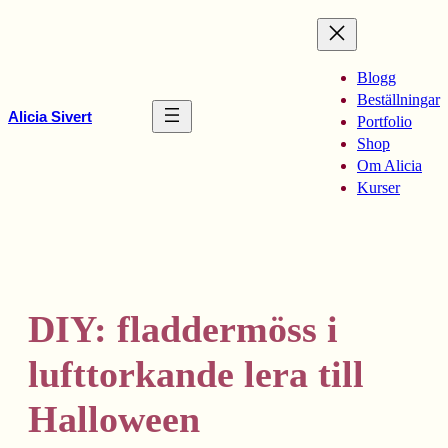
Hoppa
till
innehåll
Blogg
Beställningar
Alicia Sivert
Portfolio
Shop
Om Alicia
Kurser
DIY: fladdermöss i
lufttorkande lera till
Halloween