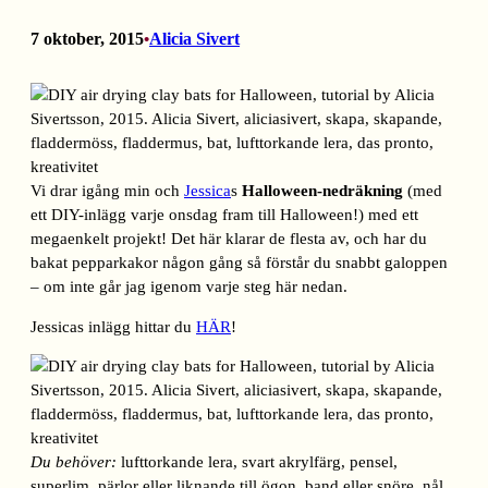
7 oktober, 2015
Alicia Sivert
•
Vi drar igång min och
Jessica
s
Halloween-nedräkning
(med
ett DIY-inlägg varje onsdag fram till Halloween!) med ett
megaenkelt projekt! Det här klarar de flesta av, och har du
bakat pepparkakor någon gång så förstår du snabbt galoppen
– om inte går jag igenom varje steg här nedan.
Jessicas inlägg hittar du
HÄR
!
Du behöver:
lufttorkande lera, svart akrylfärg, pensel,
superlim, pärlor eller liknande till ögon, band eller snöre, nål,