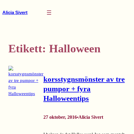
Hoppa
till
Alicia Sivert
innehåll
Etikett:
Halloween
korsstygnsmönster av tre
pumpor + fyra
Halloweentips
27 oktober, 2016
Alicia Sivert
•