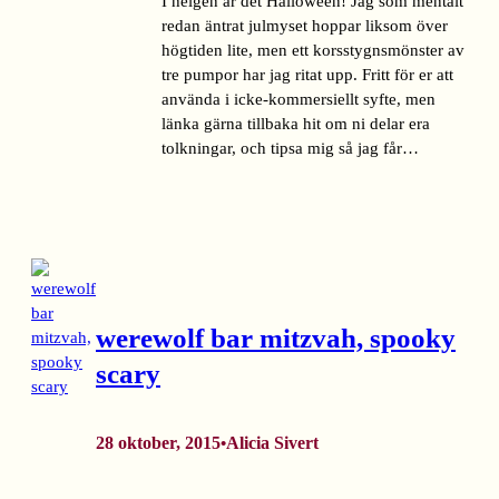
I helgen är det Halloween! Jag som mentalt
redan äntrat julmyset hoppar liksom över
högtiden lite, men ett korsstygnsmönster av
tre pumpor har jag ritat upp. Fritt för er att
använda i icke-kommersiellt syfte, men
länka gärna tillbaka hit om ni delar era
tolkningar, och tipsa mig så jag får…
werewolf bar mitzvah, spooky
scary
28 oktober, 2015
Alicia Sivert
•