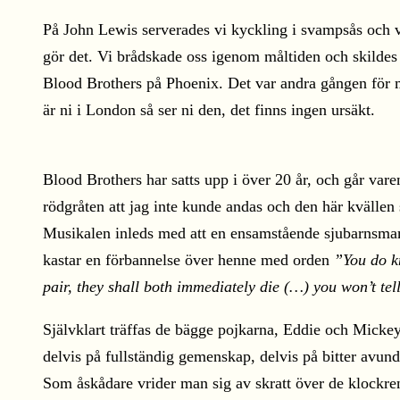
På John Lewis serverades vi kyckling i svampsås och vår
gör det. Vi brådskade oss igenom måltiden och skildes 
Blood Brothers på Phoenix. Det var andra gången för mi
är ni i London så ser ni den, det finns ingen ursäkt.
Blood Brothers har satts upp i över 20 år, och går vare
rödgråten att jag inte kunde andas och den här kvällen
Musikalen inleds med att en ensamstående sjubarnsmam
kastar en förbannelse över henne med orden
”You do kn
pair, they shall both immediately die (…) you won’t te
Självklart träffas de bägge pojkarna, Eddie och Micke
delvis på fullständig gemenskap, delvis på bitter avun
Som åskådare vrider man sig av skratt över de klockre