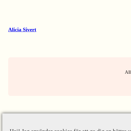
Alicia Sivert
All
Hej! Jag använder cookies för att ge dig en bättre 