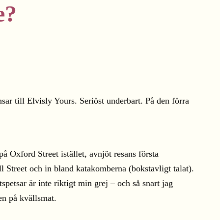
e?
r till Elvisly Yours. Seriöst underbart. På den förra
Oxford Street istället, avnjöt resans första
ll Street och in bland katakomberna (bokstavligt talat).
spetsar är inte riktigt min grej – och så snart jag
ten på kvällsmat.