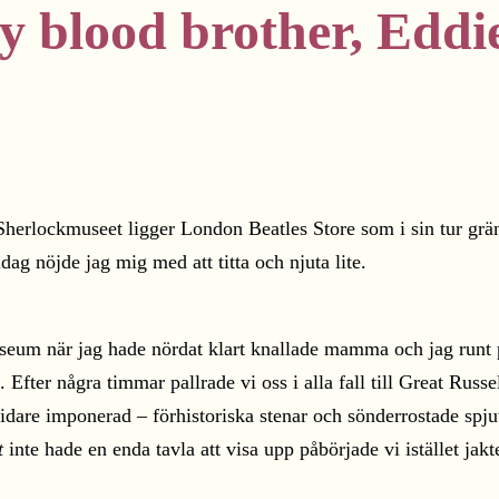
 blood brother, Eddi
herlockmuseet ligger London Beatles Store som i sin tur gränsa
dag nöjde jag mig med att titta och njuta lite.
eum när jag hade nördat klart knallade mamma och jag runt på 
Efter några timmar pallrade vi oss i alla fall till Great Russe
vidare imponerad – förhistoriska stenar och sönderrostade spjut
t
inte hade en enda tavla att visa upp påbörjade vi istället jak