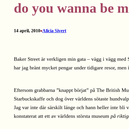
do you wanna be my
•
14 april, 2010
Alicia Sivert
Baker Street är verkligen min gata – vägg i vägg med S
har jag bränt mycket pengar under tidigare resor, men i
Eftersom grabbarna ”knappt börjat” på The British Mus
Starbuckskaffe och dog över världens sötaste hundvalp. 
Jag var inte där särskilt länge och hann heller inte bli 
konstaterat att ett av världens största museum
på riktig