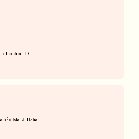
är i London! :D
a från Island. Haha.