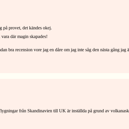
ag på provet, det kändes okej.
ck vara där magin skapades!
ådan bra recension vore jag en dåre om jag inte såg den nästa gång jag 
flygningar från Skandinavien till UK är inställda på grund av volkanask