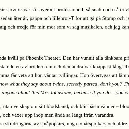
 servitör var så suveränt professionell, så snabb och så trev
sedan åter åt, pappa och lillebror-T för att gå på Stomp och 
g och tredje för min mor som vi såg musikalen, och jag kan in
nda kväll på Phoenix Theater. Den har vunnit alla tänkbara pr
 stämde en av bröderna in och den andra var knappast långt if
ma får veta att hon väntar tvillingar. Hon övertygas att l
ow what they say about twins, secretly parted, don’t you? The
ll anyone about this Mrs Johnstone, because if you do – you wi
y, utan vetskap om sitt blodsband, och blir bästa vänner – bl
d, och växer upp ihop men ändå så långt ifrån varandra.
na skildringarna av småpojkars, unga tonårspojkars och äldre