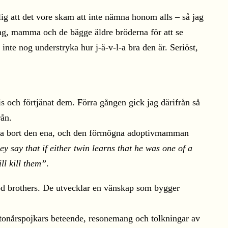
lig att det vore skam att inte nämna honom alls – så jag
jag, mamma och de bägge äldre bröderna för att se
te nog understryka hur j-ä-v-l-a bra den är. Seriöst,
is och förtjänat dem. Förra gången gick jag därifrån så
rån.
ämna bort den ena, och den förmögna adoptivmamman
y say that if either twin learns that he was one of a
ll kill them”
.
ood brothers. De utvecklar en vänskap som bygger
 tonårspojkars beteende, resonemang och tolkningar av