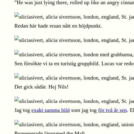
”He was just lying there, rolled up like an angry cinna
Redan här hade resan nått en höjdpunkt.
Sen försökte vi ta en turistig gruppbild. Lucas var re
Det gick sådär. Hej Nils!
Jag tog
exakt samma bild
som jag tog
för två år sen
. E
Promenerade längsmed the Mall.