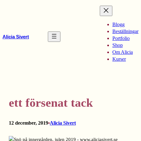
Hoppa
till
innehåll
Blogg
Beställningar
Alicia Sivert
Portfolio
Shop
Om Alicia
Kurser
ett försenat tack
12 december, 2019
Alicia Sivert
•