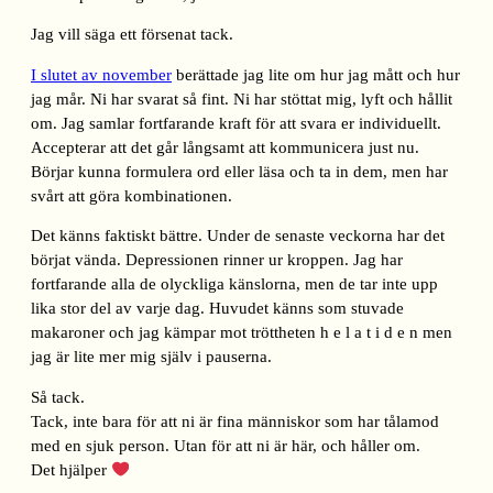
Jag vill säga ett försenat tack.
I slutet av november
berättade jag lite om hur jag mått och hur
jag mår. Ni har svarat så fint. Ni har stöttat mig, lyft och hållit
om. Jag samlar fortfarande kraft för att svara er individuellt.
Accepterar att det går långsamt att kommunicera just nu.
Börjar kunna formulera ord eller läsa och ta in dem, men har
svårt att göra kombinationen.
Det känns faktiskt bättre. Under de senaste veckorna har det
börjat vända. Depressionen rinner ur kroppen. Jag har
fortfarande alla de olyckliga känslorna, men de tar inte upp
lika stor del av varje dag. Huvudet känns som stuvade
makaroner och jag kämpar mot tröttheten h e l a t i d e n men
jag är lite mer mig själv i pauserna.
Så tack.
Tack, inte bara för att ni är fina människor som har tålamod
med en sjuk person. Utan för att ni är här, och håller om.
Det hjälper