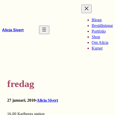
Hoppa
till
innehåll
Blogg
Beställningar
Alicia Sivert
Portfolio
Shop
Om Alicia
Kurser
fredag
27 januari, 2010
Alicia Sivert
•
16.00 Karlbergs station