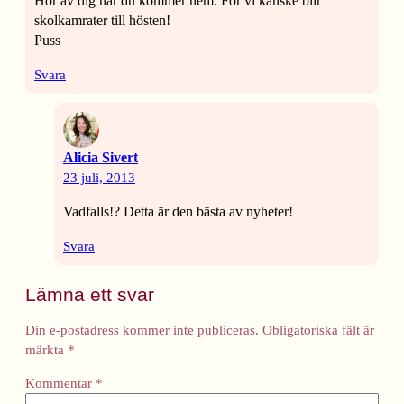
Hör av dig när du kommer hem. För vi kanske blir
skolkamrater till hösten!
Puss
Svara
Alicia Sivert
23 juli, 2013
Vadfalls!? Detta är den bästa av nyheter!
Svara
Lämna ett svar
Din e-postadress kommer inte publiceras.
Obligatoriska fält är
märkta
*
Kommentar
*