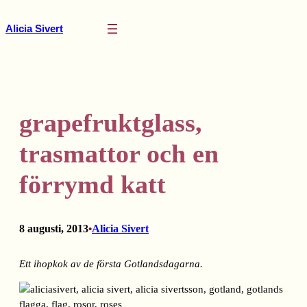
Hoppa
till
Alicia Sivert
innehåll
grapefruktglass,
trasmattor och en
förrymd katt
8 augusti, 2013
Alicia Sivert
•
Ett ihopkok av de första Gotlandsdagarna.