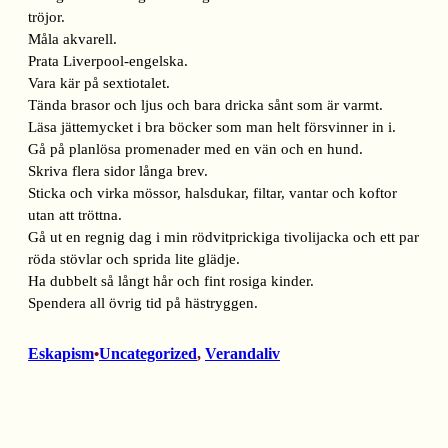
tröjor.
Måla akvarell.
Prata Liverpool-engelska.
Vara kär på sextiotalet.
Tända brasor och ljus och bara dricka sånt som är varmt.
Läsa jättemycket i bra böcker som man helt försvinner in i.
Gå på planlösa promenader med en vän och en hund.
Skriva flera sidor långa brev.
Sticka och virka mössor, halsdukar, filtar, vantar och koftor
utan att tröttna.
Gå ut en regnig dag i min rödvitprickiga tivolijacka och ett par
röda stövlar och sprida lite glädje.
Ha dubbelt så långt hår och fint rosiga kinder.
Spendera all övrig tid på hästryggen.
Eskapism
Uncategorized
, 
Verandaliv
•