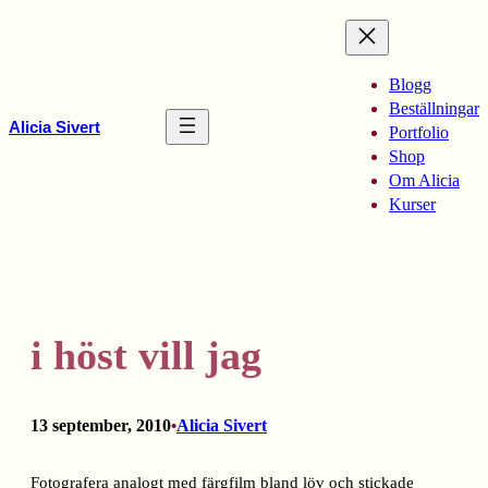
Hoppa
till
innehåll
Blogg
Beställningar
Alicia Sivert
Portfolio
Shop
Om Alicia
Kurser
i höst vill jag
13 september, 2010
Alicia Sivert
•
Fotografera analogt med färgfilm bland löv och stickade