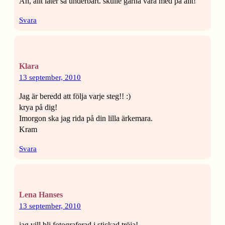
Åh, allt låter så underbart. skulle gärna vara med på allt!
Svara
Klara
13 september, 2010
Jag är beredd att följa varje steg!! :)
krya på dig!
Imorgon ska jag rida på din lilla ärkemara.
Kram
Svara
Lena Hanses
13 september, 2010
jag vill bli fotograferad i stickad tröja!